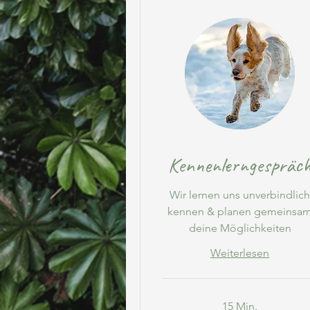
Kennenlerngespräc
Wir lernen uns unverbindlic
kennen & planen gemeinsa
deine Möglichkeiten
Weiterlesen
15 Min.