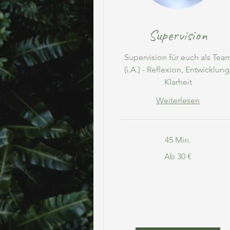
Supervision
Supervision für euch als Tea
(i.A.) - Reflexion, Entwicklung
Klarheit
Weiterlesen
45 Min.
Ab
Ab 30 €
30
Euro