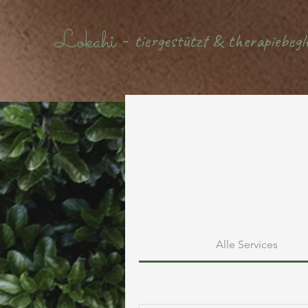
Lokahi
tiergestützt & therapiebegl
-
Alle Services