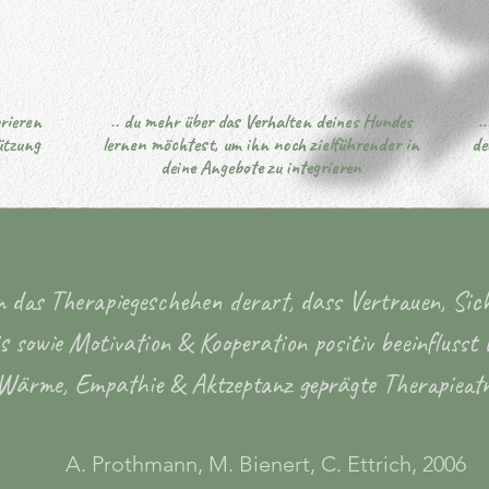
Get to Know Us
rieren
.. du mehr über das Verhalten deines Hundes
.
 space to tell users more about yourself or to describe 
ützung
lernen möchtest, um ihn noch zielführender in
de
deine Angebote zu integrieren
business does. Click to edit the text.
en das Therapiegeschehen derart, dass Vertrauen, Sic
is sowie Motivation & Kooperation positiv beeinflusst 
Wärme, Empathie & Aktzeptanz geprägte Therapieat
A. Prothmann, M. Bienert, C. Ettrich, 2006