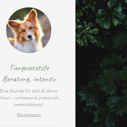
Tiergesztützte
Beratung, intensiv
Eine Stunde für dich & deine
Vision – umfassend, praxisnah,
wertschätzend
Weiterlesen