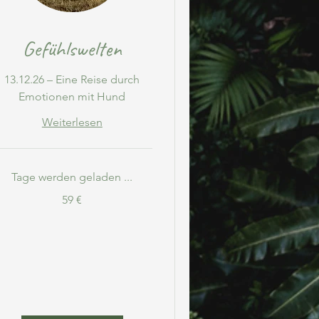
Gefühlswelten
13.12.26 – Eine Reise durch
Emotionen mit Hund
Weiterlesen
Tage werden geladen ...
9
59 €
ro