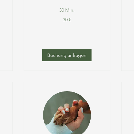
30 Min.
30
4
30 €
Euro
Eu
Buchung anfragen