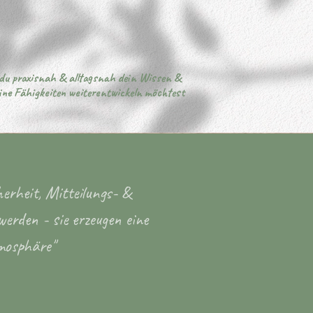
.du praxisnah & alltagsnah dein Wissen &
what your
ine Fähigkeiten weiterentwickeln möchtest
herheit, Mitteilungs- &
werden - sie erzeugen eine
mosphäre"