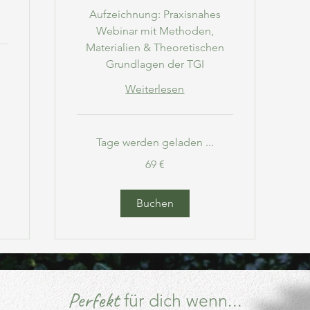
Aufzeichnung: Praxisnahes
Webinar mit Methoden,
Materialien & Theoretischen
Grundlagen der TGI
Weiterlesen
Tage werden geladen ...
69
69 €
Euro
Buchen
Perfekt
für dich wenn...