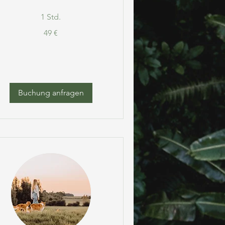
1 Std.
9
49 €
ro
Buchung anfragen