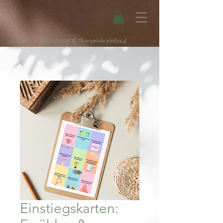
Lokahi
-
tiergestützt & therapiebegleitend
Einstiegskarten: