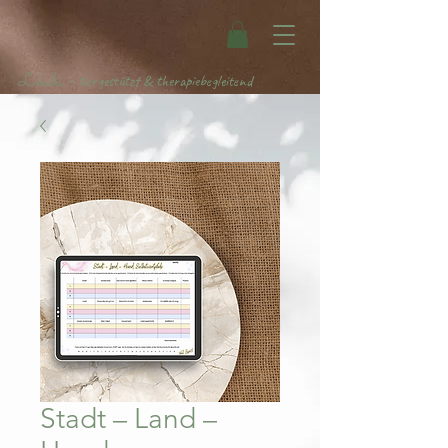
Lokahi
-
tiergestützt & therapiebegleitend
Stadt – Land –